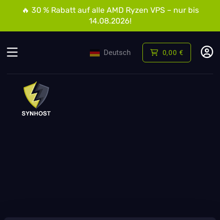
🔥 30 % Rabatt auf alle AMD Ryzen VPS – nur bis
14.08.2026!
Deutsch
0,00 €